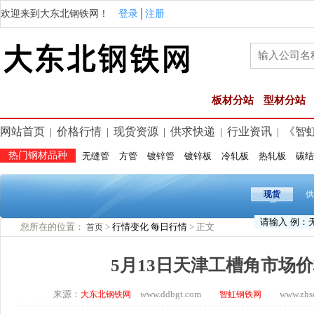
欢迎来到大东北钢铁网！
登录
│
注册
板材分站
型材分站
网站首页
价格行情
现货资源
供求快递
行业资讯
《智
|
|
|
|
|
热门钢材品种
无缝管
方管
镀锌管
镀锌板
冷轧板
热轧板
碳结
现货
供
您所在的位置：
>
行情变化
每日行情
> 正文
首页
5月13日天津工槽角市场
来源：
www.ddbgt.com
www.zhsq.
大东北钢铁网
智虹钢铁网