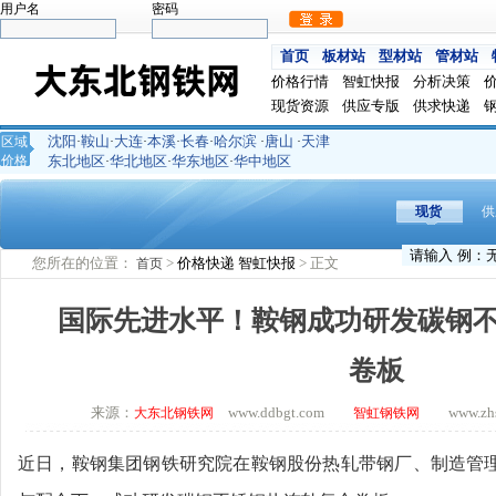
用户名
密码
首页
板材站
型材站
管材站
价格行情
智虹快报
分析决策
现货资源
供应专版
供求快递
沈阳
鞍山
大连
本溪
长春
哈尔滨
唐山
天津
区域
·
·
·
·
·
·
·
价格
东北地区
华北地区
华东地区
华中地区
·
·
·
现货
供
您所在的位置：
>
价格快递
智虹快报
> 正文
首页
国际先进水平！鞍钢成功研发碳钢
卷板
来源：
www.ddbgt.com
www.zhsq
大东北钢铁网
智虹钢铁网
近日，鞍钢集团钢铁研究院在鞍钢股份热轧带钢厂、制造管