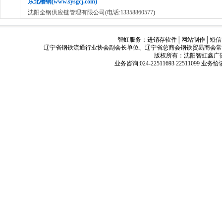
东北槽钢(www.sysgcj.com)
沈阳全钢供应链管理有限公司(电话:13358860577)
智虹服务：
进销存软件
│
网站制作
│
短信
辽宁省钢铁流通行业协会副会长单位、辽宁省总商会钢铁贸易商会常
版权所有：沈阳智虹鑫广告有限公司
业务咨询:024-22511693 22511099 业务恰