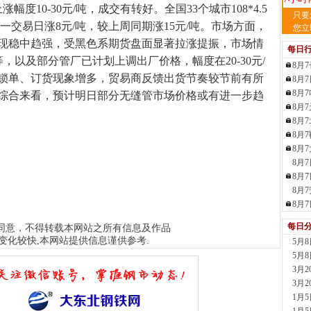
度10-30元/吨，成交有转好。全国33个城市108*4.5
天
只要
前一交易日涨8元/吨，较上周同期涨15元/吨。市场方面，
现货供
您立
裂..
现稳中趋强，受黑色系期货盘面显著拉涨提振，市场情
每日
7小时
等，以及部分管厂已计划上调出厂价格，幅度在20-30元/
8月
舞
锁单、订货现象增多，贸易商反馈出货节奏较节前有所
8月
现货供
8月
23小
综合来看，预计明日部分无缝管市场价格或有进一步趋
8月
河
8月
现货供
8月
1天前
8月
舞
8月
现货供
板..
8月
1天前
8月
天
8月
现货
每日
同意，不得转载本网站之所有信息及作品
管、耐
变化较快,本网站提供信息谨供参考.
5月
1天前
5月
天
3月
现货供
3月
1天前
1月
玖