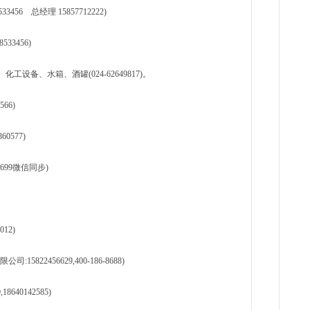
板..
56 总经理 15857712222)
1天前
天
33456)
现货
管、耐
1天前
备、水箱、酒罐(024-62649817)。
天
现货供
66)
1天前
0577)
699微信同步)
12)
22456629,400-186-8688)
640142585)