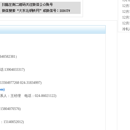
1月
现货供
12
1小时
12
安
12
现货供
12
2小时
冷轧
山
现货
2小时
河
现货供
582381）
7小时
天
904033317)
现货供
裂..
7小时
77268 024-31834997)
舞
m)
现货供
王经理 电话：024-86021122)
23小
河
804070576)
现货供
1天前
舞
40052012)
现货供