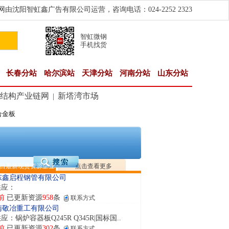
由沈阳智虹鑫广告有限公司运营，咨询电话：024-2252 2323
智虹微钢
手机找货
长春分站
哈尔滨站
天津分站
河南分站
山东分站
结构产业链网
新塔湾市场
|
合金板
隆晟钢管制造有限公司
应：无缝管|合金管|圆钢|精密光亮管|马氏体..
前
已更新资源
419
条
联系方式
阳市润兴商贸有限公司
应：低合金板|高强度板|Z向板|
日最新现货资源企业
点击查看更多
前
已更新资源
254
条
联系方式
东鑫启程钢管有限公司
供应：
前
已更新资源
958
条
联系方式
南敬冶重工有限公司
应：锅炉容器板Q245R Q345R|国标国..
前
已更新资源
302
条
联系方式