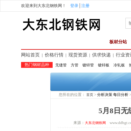
欢迎来到大东北钢铁网！
登录
│
注册
板材分站
网站首页
价格行情
现货资源
供求快递
行业资
|
|
|
|
热门钢材品种
无缝管
方管
镀锌管
镀锌板
冷轧板
您所在的位置：
>
分析决策
每日分析
首页
5月8日
来源：
www.ddbg
大东北钢铁网