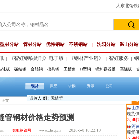
大东北钢铁网
型材分站
管材分站
优特钢站
不锈钢站
沈阳分站
鞍山分站
|
讯
《智虹钢铁周刊》电子版
《钢材产业链》
智虹服务
钢
|
|
|
|
热轧板
碳结钢
合结钢
模具钢
工槽角
H型钢
锅炉容器板
高强板
玖
现货供
1小时
现货
供应
求购
资讯
公司
安
现货供
> 正文
今
2小时
山
现货
无缝管钢材价格走势预测
2小时
河
t.com
www.zhsq.cn 2026-5-8 10:22:18
智虹钢铁网
现货供
7小时