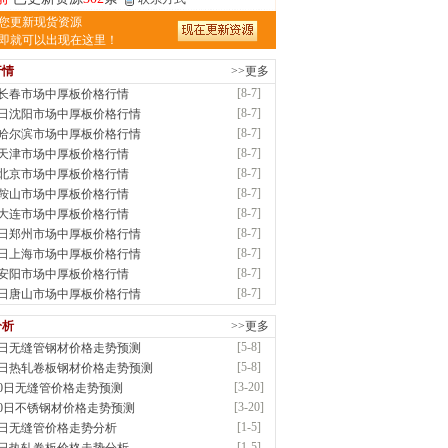
津亿宇金属材料有限公司（曼内斯曼）
您更新现货资源
应：天津钢管|国产合金管|高压锅炉管|石油
即就可以出现在这里！
行情
>>更多
前
已更新资源
1187
条
联系方式
[8-7]
7长春市场中厚板价格行情
钢市恒沃钢铁贸易有限公司
[8-7]
7日沈阳市场中厚板价格行情
应：耐磨板| 优碳板|低合金板|风电钢板|海..
[8-7]
7哈尔滨市场中厚板价格行情
时前
已更新资源
483
条
联系方式
[8-7]
7天津市场中厚板价格行情
南省智帅实业有限公司
[8-7]
7北京市场中厚板价格行情
应：特厚钢板|耐磨钢|容器板|
[8-7]
7鞍山市场中厚板价格行情
已更新资源
1042
条
联系方式
[8-7]
7大连市场中厚板价格行情
钢市盛隆物资有限公司
[8-7]
7日郑州市场中厚板价格行情
应：中低温锅炉容器板|中厚板|耐磨板|高强
[8-7]
7日上海市场中厚板价格行情
已更新资源
21
条
联系方式
[8-7]
7安阳市场中厚板价格行情
津宝仓腾飞钢管销售有限公司
[8-7]
7日唐山市场中厚板价格行情
供应：输送流体管、高压锅炉管、化肥专用
分析
>>更多
低..
[5-8]
8日无缝管钢材价格走势预测
已更新资源
875
条
联系方式
[5-8]
8日热轧卷板钢材价格走势预测
津市辰建商贸有限公司
[3-20]
20日无缝管价格走势预测
应：不锈方管| 热扩无缝管| 方矩管
[3-20]
20日不锈钢材价格走势预测
已更新资源
1280
条
联系方式
[1-5]
5日无缝管价格走势分析
隆晟钢管制造有限公司
[1-5]