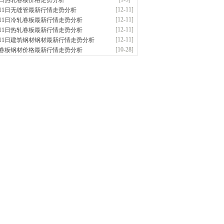
5日热轧卷板价格走势分析
应：无缝管|合金管|圆钢|精密光亮管|马氏体..
[12-11]
月11日无缝管最新行情走势分析
前
已更新资源
419
条
联系方式
[12-11]
月11日冷轧卷板最新行情走势分析
阳市润兴商贸有限公司
[12-11]
月11日热轧卷板最新行情走势分析
应：低合金板|高强度板|Z向板|
[12-11]
月11日建筑钢材钢材最新行情走势分析
前
已更新资源
254
条
联系方式
[10-28]
卷板钢材价格最新行情走势分析
东鑫启程钢管有限公司
供应：
前
已更新资源
958
条
联系方式
南敬冶重工有限公司
应：锅炉容器板Q245R Q345R|国标国..
前
已更新资源
302
条
联系方式
津亿宇金属材料有限公司（曼内斯曼）
应：天津钢管|国产合金管|高压锅炉管|石油
前
已更新资源
1187
条
联系方式
钢市恒沃钢铁贸易有限公司
应：耐磨板| 优碳板|低合金板|风电钢板|海..
时前
已更新资源
483
条
联系方式
南省智帅实业有限公司
应：特厚钢板|耐磨钢|容器板|
已更新资源
1042
条
联系方式
钢市盛隆物资有限公司
应：中低温锅炉容器板|中厚板|耐磨板|高强